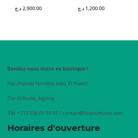
د.ج
2,900.00
د.ج
1,200.00
Rendez-nous visite en boutique !
Hai chahide Nordine Adel, El Hamiz
Dar El Beïda, Algérie
Tél: +213 556 01 93 91 / contact@hopbattools.com
Horaires d'ouverture