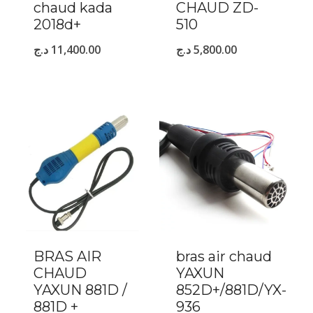
chaud kada
CHAUD ZD-
2018d+
510
د.ج
11,400.00
د.ج
5,800.00
BRAS AIR
bras air chaud
CHAUD
YAXUN
YAXUN 881D /
852D+/881D/YX-
881D +
936