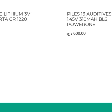
LE LITHIUM 3V
PILES 13 AUDITIVES
RTA CR 1220
1.45V 310MAH BL6
POWERONE
د.ج
600.00