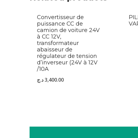
Convertisseur de
PI
puissance CC de
VA
camion de voiture 24V
à CC 12V,
transformateur
abaisseur de
régulateur de tension
d’inverseur (24V à 12V
/10A
د.ج
3,400.00