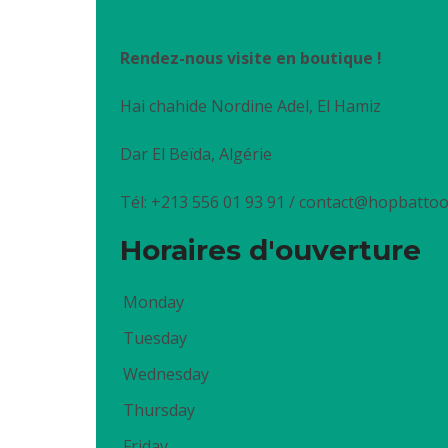
Rendez-nous visite en boutique !
Hai chahide Nordine Adel, El Hamiz
Dar El Beïda, Algérie
Tél: +213 556 01 93 91 / contact@hopbatto
Horaires d'ouverture
Monday
Tuesday
Wednesday
Thursday
Friday