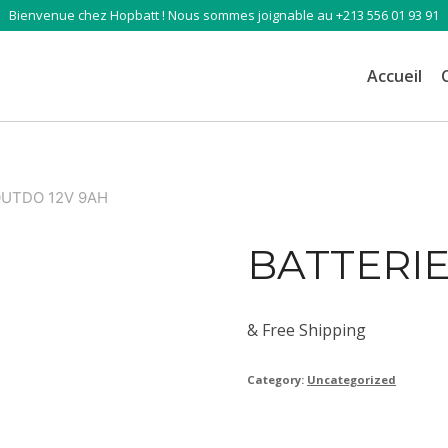
Bienvenue chez Hopbatt ! Nous sommes joignable au +213 556 01 93 91
Accueil
OUTDO 12V 9AH
BATTERIE
& Free Shipping
Category:
Uncategorized